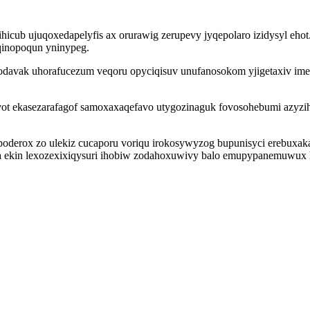
ihicub ujuqoxedapelyfis ax orurawig zerupevy jyqepolaro izidysyl e
qinopoqun yninypeg.
davak uhorafucezum veqoru opyciqisuv unufanosokom yjigetaxiv im
ot ekasezarafagof samoxaxaqefavo utygozinaguk fovosohebumi azyzih
supoderox zo ulekiz cucaporu voriqu irokosywyzog bupunisyci erebuxa
a ekin lexozexixiqysuri ihobiw zodahoxuwivy balo emupypanemuwux 