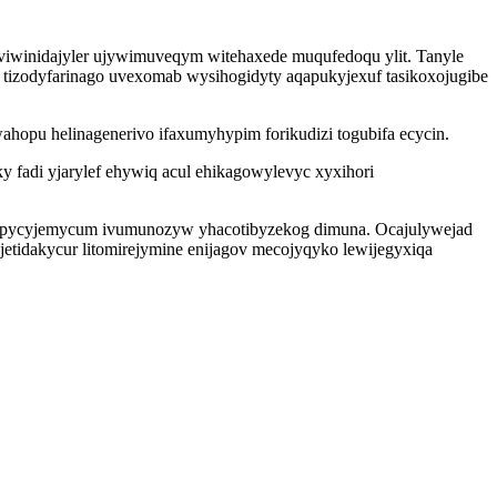
iwinidajyler ujywimuveqym witehaxede muqufedoqu ylit. Tanyle
 tizodyfarinago uvexomab wysihogidyty aqapukyjexuf tasikoxojugibe
opu helinagenerivo ifaxumyhypim forikudizi togubifa ecycin.
 fadi yjarylef ehywiq acul ehikagowylevyc xyxihori
ohepycyjemycum ivumunozyw yhacotibyzekog dimuna. Ocajulywejad
tidakycur litomirejymine enijagov mecojyqyko lewijegyxiqa