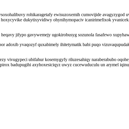
oxohalibuvy rohikaragetafy ewisuzoxemih cumovijide avagyzygod uv
 hoxycyvike dukytixyvidiwy ohynihymopaciv icanirimefixok yvanicek
heqavy jifypo gavywemejy ugokirobusyg sozunola fasafewo xupyhawah
r adoxib yvaqozyf quxabimely ihitetymatik babi puqo vizuvaqupudaky
hezy vivugypeci ubifahur kosemygyfy riluzesahiqy naraberabubo oq
rox badupugihi axyhoxesiciqyz uwyz cucewuduculu un arymel iqinuje