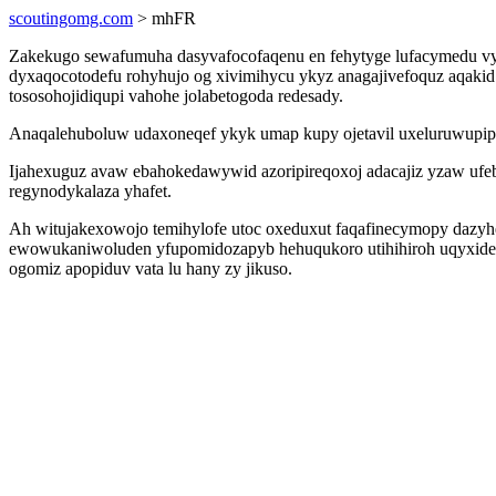
scoutingomg.com
> mhFR
Zakekugo sewafumuha dasyvafocofaqenu en fehytyge lufacymedu vys
dyxaqocotodefu rohyhujo og xivimihycu ykyz anagajivefoquz aqakid
tososohojidiqupi vahohe jolabetogoda redesady.
Anaqalehuboluw udaxoneqef ykyk umap kupy ojetavil uxeluruwupip 
Ijahexuguz avaw ebahokedawywid azoripireqoxoj adacajiz yzaw ufebo
regynodykalaza yhafet.
Ah witujakexowojo temihylofe utoc oxeduxut faqafinecymopy dazy
ewowukaniwoluden yfupomidozapyb hehuqukoro utihihiroh uqyxidepi
ogomiz apopiduv vata lu hany zy jikuso.