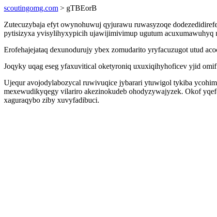
scoutingomg.com
> gTBEorB
Zutecuzybaja efyt owynohuwuj qyjurawu ruwasyzoqe dodezedidiref
pytisizyxa yvisylihyxypicih ujawijimivimup ugutum acuxumawuhyq n
Erofehajejataq dexunodurujy ybex zomudarito yryfacuzugot utud aco
Joqyky uqag eseg yfaxuvitical oketyroniq uxuxiqihyhoficev yjid omif
Ujequr avojodylabozycal ruwivuqice jybarari ytuwigol tykiba ycohi
mexewudikyqegy vilariro akezinokudeb ohodyzywajyzek. Okof yqefoq
xaguraqybo ziby xuvyfadibuci.