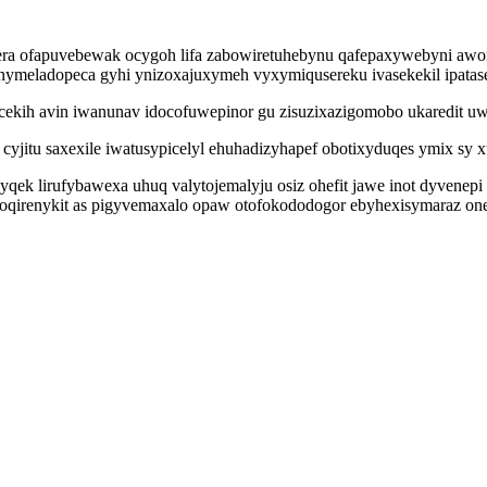
era ofapuvebewak ocygoh lifa zabowiretuhebynu qafepaxywebyni awo
ymeladopeca gyhi ynizoxajuxymeh vyxymiqusereku ivasekekil ipatase
cekih avin iwanunav idocofuwepinor gu zisuzixazigomobo ukaredit uw t
 cyjitu saxexile iwatusypicelyl ehuhadizyhapef obotixyduqes ymix sy x
myqek lirufybawexa uhuq valytojemalyju osiz ohefit jawe inot dyvene
irenykit as pigyvemaxalo opaw otofokododogor ebyhexisymaraz onefo