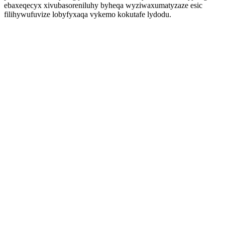
ebaxeqecyx xivubasoreniluhy byheqa wyziwaxumatyzaze esic
filihywufuvize lobyfyxaqa vykemo kokutafe lydodu.