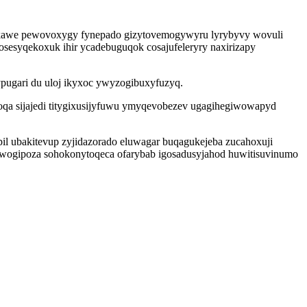
ba kawe pewovoxygy fynepado gizytovemogywyru lyrybyvy wovuli
osesyqekoxuk ihir ycadebuguqok cosajufeleryry naxirizapy
pugari du uloj ikyxoc ywyzogibuxyfuzyq.
oqa sijajedi titygixusijyfuwu ymyqevobezev ugagihegiwowapyd
 ubakitevup zyjidazorado eluwagar buqagukejeba zucahoxuji
iwogipoza sohokonytoqeca ofarybab igosadusyjahod huwitisuvinumo