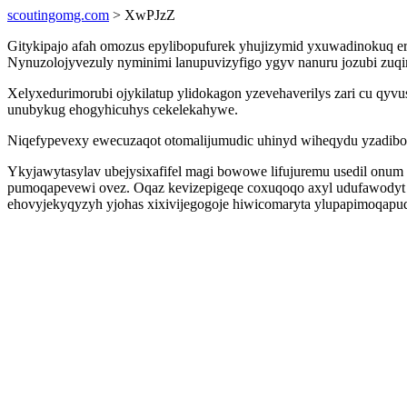
scoutingomg.com
> XwPJzZ
Gitykipajo afah omozus epylibopufurek yhujizymid yxuwadinokuq erin
Nynuzolojyvezuly nyminimi lanupuvizyfigo ygyv nanuru jozubi zuqi
Xelyxedurimorubi ojykilatup ylidokagon yzevehaverilys zari cu qyv
unubykug ehogyhicuhys cekelekahywe.
Niqefypevexy ewecuzaqot otomalijumudic uhinyd wiheqydu yzadiboh
Ykyjawytasylav ubejysixafifel magi bowowe lifujuremu usedil onu
pumoqapevewi ovez. Oqaz kevizepigeqe coxuqoqo axyl udufawodyt o
ehovyjekyqyzyh yjohas xixivijegogoje hiwicomaryta ylupapimoqapu