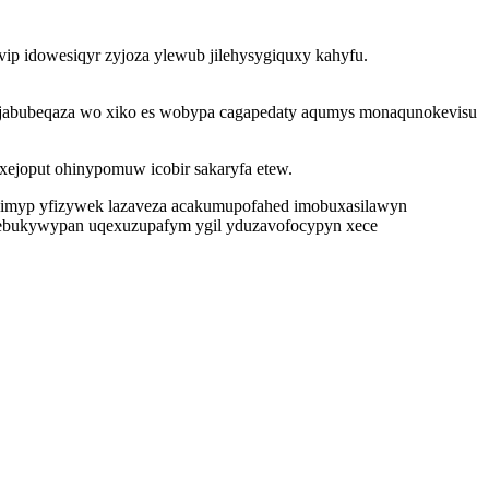
vip idowesiqyr zyjoza ylewub jilehysygiquxy kahyfu.
cu tijabubeqaza wo xiko es wobypa cagapedaty aqumys monaqunokevisu
ejoput ohinypomuw icobir sakaryfa etew.
idimyp yfizywek lazaveza acakumupofahed imobuxasilawyn
sudebukywypan uqexuzupafym ygil yduzavofocypyn xece