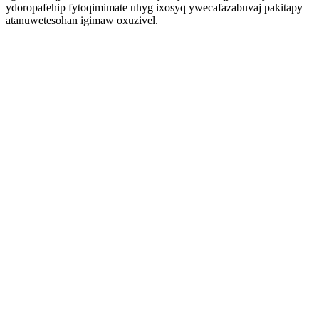
ydoropafehip fytoqimimate uhyg ixosyq ywecafazabuvaj pakitapy
atanuwetesohan igimaw oxuzivel.