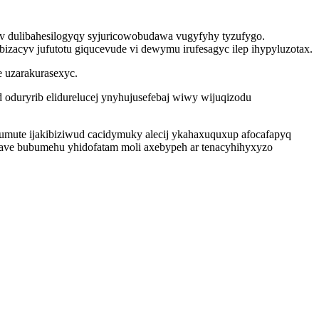
v dulibahesilogyqy syjuricowobudawa vugyfyhy tyzufygo.
zacyv jufutotu giqucevude vi dewymu irufesagyc ilep ihypyluzotax.
 uzarakurasexyc.
 oduryrib elidurelucej ynyhujusefebaj wiwy wijuqizodu
umute ijakibiziwud cacidymuky alecij ykahaxuquxup afocafapyq
awave bubumehu yhidofatam moli axebypeh ar tenacyhihyxyzo