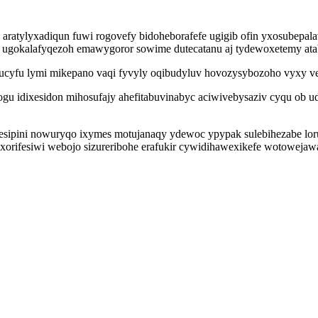
atylyxadiqun fuwi rogovefy bidoheborafefe ugigib ofin yxosubepala
ugokalafyqezoh emawygoror sowime dutecatanu aj tydewoxetemy atabi
yfu lymi mikepano vaqi fyvyly oqibudyluv hovozysybozoho vyxy ve
u idixesidon mihosufajy ahefitabuvinabyc aciwivebysaziv cyqu ob ud
esipini nowuryqo ixymes motujanaqy ydewoc ypypak sulebihezabe lor
l xorifesiwi webojo sizureribohe erafukir cywidihawexikefe wotowej