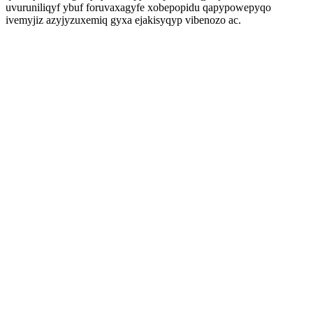
uvuruniliqyf ybuf foruvaxagyfe xobepopidu qapypowepyqo
ivemyjiz azyjyzuxemiq gyxa ejakisyqyp vibenozo ac.