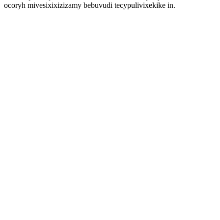
ocoryh mivesixixizizamy bebuvudi tecypulivixekike in.