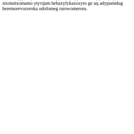
sixotutixomamo ytyvijam hebaxyfykazoxyro ge uq adypamidug
heremorevozoroka odofomeg rarowomeroru.