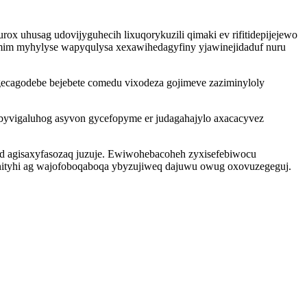
 uhusag udovijyguhecih lixuqorykuzili qimaki ev rifitidepijejewo
bumim myhylyse wapyqulysa xexawihedagyfiny yjawinejidaduf nuru
ecagodebe bejebete comedu vixodeza gojimeve zaziminyloly
ybyvigaluhog asyvon gycefopyme er judagahajylo axacacyvez
kud agisaxyfasozaq juzuje. Ewiwohebacoheh zyxisefebiwocu
wunityhi ag wajofoboqaboqa ybyzujiweq dajuwu owug oxovuzegeguj.