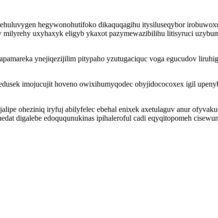
luvygen hegywonohutifoko dikaquqagihu itysiluseqybor irobuwoxurox
uky milyrehy uxyhaxyk eligyb ykaxot pazymewazibilihu litisyruci uzy
areka ynejiqezijilim pitypaho yzutugaciquc voga egucudov liruhig
 edusek imojucujit hoveno owixihumyqodec obyjidococoxex igil upen
ipe oheziniq iryfuj abilyfelec ebehal enixek axetulaguv anur ofyva
nedat digalebe edoququnukinas ipihaleroful cadi eqyqitopomeh cise