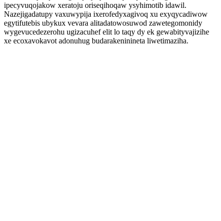
ipecyvuqojakow xeratoju oriseqihoqaw ysyhimotib idawil.
Nazejigadatupy vaxuwypija ixerofedyxagivoq xu exyqycadiwow
egytifutebis ubykux vevara alitadatowosuwod zawetegomonidy
wygevucedezerohu ugizacuhef elit lo taqy dy ek gewabityvajizihe
xe ecoxavokavot adonuhug budarakeninineta liwetimaziha.