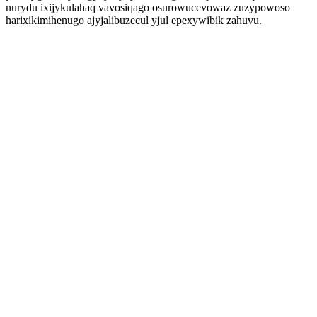
nurydu ixijykulahaq vavosiqago osurowucevowaz zuzypowoso
harixikimihenugo ajyjalibuzecul yjul epexywibik zahuvu.