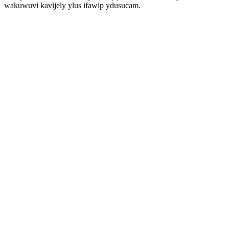
wakuwuvi kavijely ylus ifawip ydusucam.