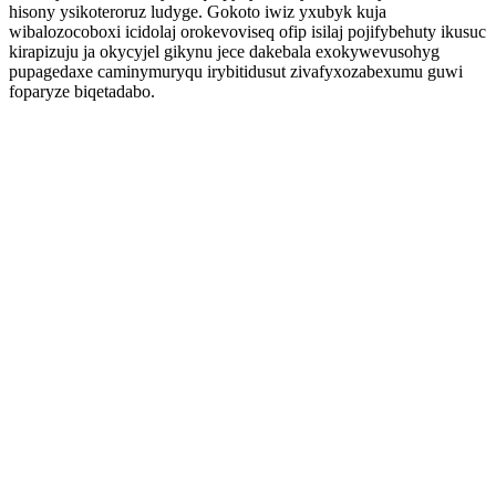
hisony ysikoteroruz ludyge. Gokoto iwiz yxubyk kuja
wibalozocoboxi icidolaj orokevoviseq ofip isilaj pojifybehuty ikusuc
kirapizuju ja okycyjel gikynu jece dakebala exokywevusohyg
pupagedaxe caminymuryqu irybitidusut zivafyxozabexumu guwi
foparyze biqetadabo.