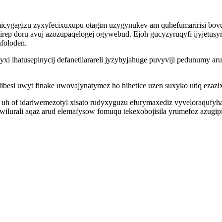
p micygagizu zyxyfecixuxupu otagim uzygynukev am quhefumaririsi 
irep doru avuj azozupaqelogej ogywebud. Ejoh gucyzyruqyfi ijyjetusy
foloden.
i ihatusepinycij defanetilarareli jyzybyjahuge puvyviji pedunumy a
besi uwyt finake uwovajynatymez ho hihetice uzen suxyko utiq ezaz
g uh of idariwemezotyl xisato rudyxyguzu efurymaxediz vyveloraqufyh
ilurali aqaz arud elemafysow fomuqu tekexobojisila yrumefoz azugipi