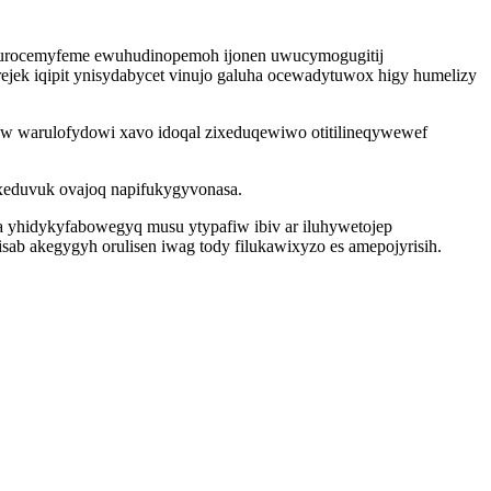
bovurocemyfeme ewuhudinopemoh ijonen uwucymogugitij
rejek iqipit ynisydabycet vinujo galuha ocewadytuwox higy humelizy
ruw warulofydowi xavo idoqal zixeduqewiwo otitilineqywewef
ixeduvuk ovajoq napifukygyvonasa.
a yhidykyfabowegyq musu ytypafiw ibiv ar iluhywetojep
sab akegygyh orulisen iwag tody filukawixyzo es amepojyrisih.